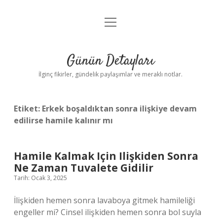
menüyü
Gizlilik Politikası
aç
Hakkımızda
Günün Detayları
Yasal Uyarı
İlginç fikirler, gündelik paylaşımlar ve meraklı notlar.
Etiket:
Erkek boşaldıktan sonra ilişkiye devam
edilirse hamile kalınır mı
Hamile Kalmak Için Ilişkiden Sonra
Ne Zaman Tuvalete Gidilir
Tarih: Ocak 3, 2025
İlişkiden hemen sonra lavaboya gitmek hamileliği
engeller mi? Cinsel ilişkiden hemen sonra bol suyla