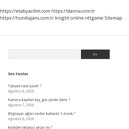
Sonra
Ne
https://etabyazilim.com
https://danna.com.tr
Zaman
https://huniliajans.com.tr
knight online
nttgame
Sitemap
Tuvalete
Gidilir
Sidebar
Arama
Son Yazılar
Tabiyet nasıl yazılır ?
Ağustos 8, 2026
Kamera kayıtları kaç gün içinde silinir ?
Ağustos 7, 2026
Bilgisayar ağları neden kullanılır 3 örnek ?
Ağustos 6, 2026
Kediden tetanoz geçer mi ?