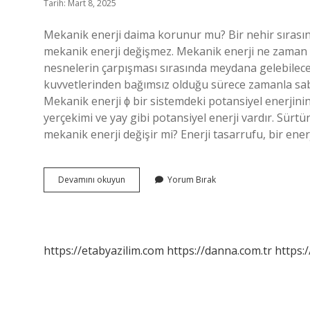
Tarih: Mart 8, 2025
Mekanik enerji daima korunur mu? Bir nehir sırasın
mekanik enerji değişmez. Mekanik enerji ne zaman sa
nesnelerin çarpışması sırasında meydana gelebilec
kuvvetlerinden bağımsız olduğu sürece zamanla sab
Mekanik enerji ϕ bir sistemdeki potansiyel enerjinin
yerçekimi ve yay gibi potansiyel enerji vardır. Sür
mekanik enerji değişir mi? Enerji tasarrufu, bir ener
Mekanik
Devamını okuyun
Yorum Bırak
Enerji
Her
Zaman
Korunur
Mu
https://etabyazilim.com
https://danna.com.tr
https:/