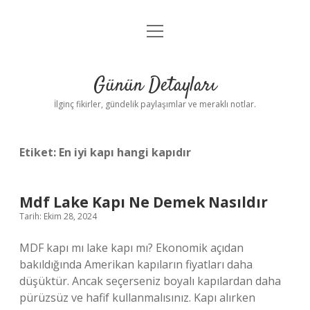
menüyü
Gizlilik Politikası
aç
Hakkımızda
Günün Detayları
Yasal Uyarı
İlginç fikirler, gündelik paylaşımlar ve meraklı notlar.
Etiket:
En iyi kapı hangi kapıdır
Mdf Lake Kapı Ne Demek Nasıldır
Tarih: Ekim 28, 2024
MDF kapı mı lake kapı mı? Ekonomik açıdan
bakıldığında Amerikan kapıların fiyatları daha
düşüktür. Ancak seçerseniz boyalı kapılardan daha
pürüzsüz ve hafif kullanmalısınız. Kapı alırken