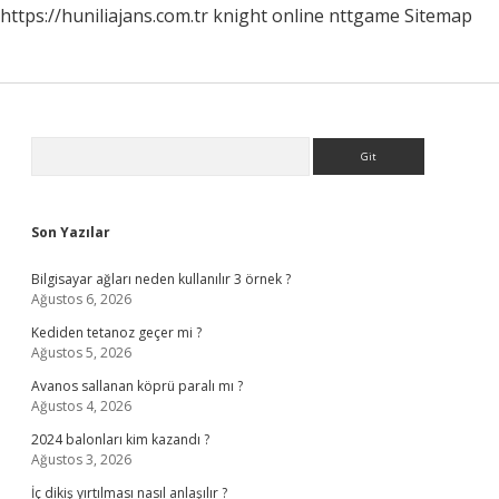
https://huniliajans.com.tr
knight online
nttgame
Sitemap
Sidebar
Arama
Son Yazılar
Bilgisayar ağları neden kullanılır 3 örnek ?
Ağustos 6, 2026
Kediden tetanoz geçer mi ?
Ağustos 5, 2026
Avanos sallanan köprü paralı mı ?
Ağustos 4, 2026
2024 balonları kim kazandı ?
Ağustos 3, 2026
İç dikiş yırtılması nasıl anlaşılır ?