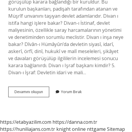
görüşülüp karara bağlandığı bir kuruldur. Bu
kurulun başkanları, padişah tarafından atanan ve
Müşrîf unvanını taşıyan devlet adamlarıdır. Divan ı
istifa hangi işlere bakar? Divan-ı İstinaf, devlet
maliyesinin, özellikle saray harcamalarının yönetimi
ve denetiminden sorumlu meclistir. Divan ı inşa neye
bakar? Dîvân-ı Hümâyûn’da devletin siyasî, idarî,
askerî, örfî, dinî, hukukî ve malî meseleleri, şikâyet
ve davaları görüşülüp ilgililerin incelemesi sonucu
karara bağlanırdı. Divan ı Işraf başkanı kimdir? 5.
Divan-ı İşraf: Devletin idari ve mali…
Divan
Devamını okuyun
Yorum Bırak
I
Işraf
Neye
Bakar
https://etabyazilim.com
https://danna.com.tr
https://huniliajans.com.tr
knight online
nttgame
Sitemap