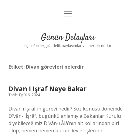
menüyü
Gizlilik Politikası
aç
Hakkımızda
Günün Detayları
Yasal Uyarı
İlginç fikirler, gündelik paylaşımlar ve meraklı notlar.
Etiket:
Divan görevleri nelerdir
Divan I Işraf Neye Bakar
Tarih: Eylül 6, 2024
Divan ı Işraf ın görevi nedir? Söz konusu dönemde
Dîvân-ı İşrâf, bugünkü anlamıyla Bakanlar Kurulu
diyebileceğimiz Dîvân-ı Âlâ’nın alt kollarından biri
olup, hemen hemen bütün devlet işlerinin