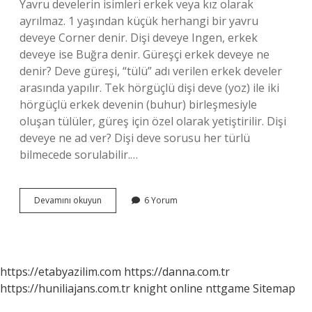
Yavru develerin isimleri erkek veya kız olarak
ayrılmaz. 1 yaşından küçük herhangi bir yavru
deveye Corner denir. Dişi deveye Ingen, erkek
deveye ise Buğra denir. Güreşçi erkek deveye ne
denir? Deve güreşi, “tülü” adı verilen erkek develer
arasında yapılır. Tek hörgüçlü dişi deve (yoz) ile iki
hörgüçlü erkek devenin (buhur) birleşmesiyle
oluşan tülüler, güreş için özel olarak yetiştirilir. Dişi
deveye ne ad ver? Dişi deve sorusu her türlü
bilmecede sorulabilir.…
Erkek
Devamını okuyun
6 Yorum
Deveye
Ne
Ad
Verilir
https://etabyazilim.com
https://danna.com.tr
https://huniliajans.com.tr
knight online
nttgame
Sitemap