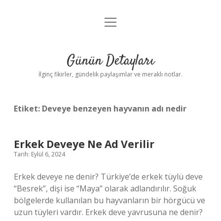
menüyü
Gizlilik Politikası
aç
Hakkımızda
Günün Detayları
Yasal Uyarı
İlginç fikirler, gündelik paylaşımlar ve meraklı notlar.
Etiket:
Deveye benzeyen hayvanın adı nedir
Erkek Deveye Ne Ad Verilir
Tarih: Eylül 6, 2024
Erkek deveye ne denir? Türkiye’de erkek tüylü deve
“Besrek”, dişi ise “Maya” olarak adlandırılır. Soğuk
bölgelerde kullanılan bu hayvanların bir hörgücü ve
uzun tüyleri vardır. Erkek deve yavrusuna ne denir?