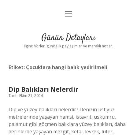
menüyü
Gizlilik Politikası
aç
Hakkımızda
Günün Detayları
Yasal Uyarı
İlginç fikirler, gündelik paylaşımlar ve meraklı notlar.
Etiket:
Çocuklara hangi balık yedirilmeli
Dip Balıkları Nelerdir
Tarih: Ekim 21, 2024
Dip ve yüzey balıkları nelerdir? Denizin üst yüz
metrelerinde yaşayan hamsi, istavrit, uskumru,
palamut gibi göçmen balıklara yüzey balıkları, daha
derinlerde yaşayan mezgit, kefal, levrek, lüfer,