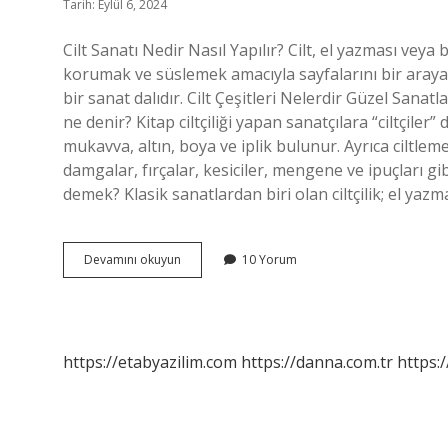
Tarih: Eylül 6, 2024
Cilt Sanatı Nedir Nasıl Yapılır? Cilt, el yazması veya 
korumak ve süslemek amacıyla sayfalarını bir araya
bir sanat dalıdır. Cilt Çeşitleri Nelerdir Güzel Sanatla
ne denir? Kitap ciltçiliği yapan sanatçılara “ciltçiler
mukavva, altın, boya ve iplik bulunur. Ayrıca ciltleme
damgalar, fırçalar, kesiciler, mengene ve ipuçları gibi
demek? Klasik sanatlardan biri olan ciltçilik; el yazm
Cilt
Devamını okuyun
10 Yorum
Sanatı
Nasıl
Yapılır
Kısaca
https://etabyazilim.com
https://danna.com.tr
https:/