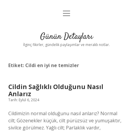
menüyü
Gizlilik Politikası
aç
Hakkımızda
Günün Detayları
Yasal Uyarı
İlginç fikirler, gündelik paylaşımlar ve meraklı notlar.
Etiket:
Cildi en iyi ne temizler
Cildin Sağlıklı Olduğunu Nasıl
Anlarız
Tarih: Eylül 6, 2024
Cildimizin normal olduğunu nasıl anlarız? Normal
cilt; Gözenekler küçük, cilt pürüzsüz ve yumuşaktır,
sivilce görülmez. Yağlı cilt; Parlaklık vardır,