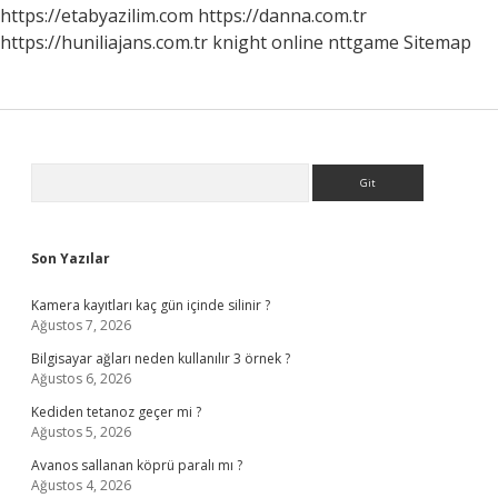
https://etabyazilim.com
https://danna.com.tr
https://huniliajans.com.tr
knight online
nttgame
Sitemap
Sidebar
Arama
Son Yazılar
Kamera kayıtları kaç gün içinde silinir ?
Ağustos 7, 2026
Bilgisayar ağları neden kullanılır 3 örnek ?
Ağustos 6, 2026
Kediden tetanoz geçer mi ?
Ağustos 5, 2026
Avanos sallanan köprü paralı mı ?
Ağustos 4, 2026