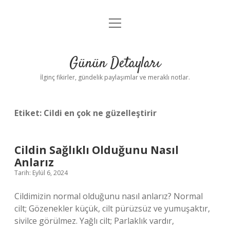
menüyü
Gizlilik Politikası
aç
Hakkımızda
Günün Detayları
Yasal Uyarı
İlginç fikirler, gündelik paylaşımlar ve meraklı notlar.
Etiket:
Cildi en çok ne güzelleştirir
Cildin Sağlıklı Olduğunu Nasıl
Anlarız
Tarih: Eylül 6, 2024
Cildimizin normal olduğunu nasıl anlarız? Normal
cilt; Gözenekler küçük, cilt pürüzsüz ve yumuşaktır,
sivilce görülmez. Yağlı cilt; Parlaklık vardır,