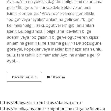
Avrupa’nın en yüksek dağıdır. Ilbilge ismi ne anlama
gelir? İlbilge ismi Türkçe’deki köklü ve anlamlı
isimlerden biridir. “Province” kelimesi genellikle
“bölge” veya “eyalet” anlamına gelirken, “bilge”
kelimesi “bilgili, zeki, öğüt veren” gibi anlamları
içerir. Bu bağlamda, İlbilge ismi “devletin bilge
adamı” veya “bölgesinin bilge ve öğüt veren kişisi”
anlamına gelir. Yal ne anlama gelir? TDK sözlüğüne
göre yal, köpekler veya inekler için hazırlanan unlu,
sulu, tam tahıllı bir mamadır. Ayol ne anlama gelir?
Ayol,…
Yolbul
Devamını okuyun
10 Yorum
Ne
Anlama
Gelir
https://etabyazilim.com
https://danna.com.tr
https://huniliajans.com.tr
knight online
nttgame
Sitemap