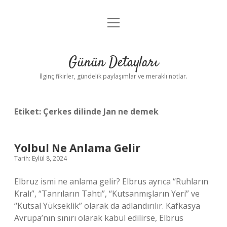
menüyü
Gizlilik Politikası
aç
Hakkımızda
Günün Detayları
Yasal Uyarı
İlginç fikirler, gündelik paylaşımlar ve meraklı notlar.
Etiket:
Çerkes dilinde Jan ne demek
Yolbul Ne Anlama Gelir
Tarih: Eylül 8, 2024
Elbruz ismi ne anlama gelir? Elbrus ayrıca “Ruhların
Kralı”, “Tanrıların Tahtı”, “Kutsanmışların Yeri” ve
“Kutsal Yükseklik” olarak da adlandırılır. Kafkasya
Avrupa’nın sınırı olarak kabul edilirse, Elbrus