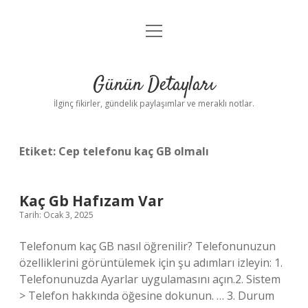
menüyü
Gizlilik Politikası
aç
Hakkımızda
Günün Detayları
Yasal Uyarı
İlginç fikirler, gündelik paylaşımlar ve meraklı notlar.
Etiket:
Cep telefonu kaç GB olmalı
Kaç Gb Hafızam Var
Tarih: Ocak 3, 2025
Telefonum kaç GB nasıl öğrenilir? Telefonunuzun
özelliklerini görüntülemek için şu adımları izleyin: 1.
Telefonunuzda Ayarlar uygulamasını açın.2. Sistem
> Telefon hakkında öğesine dokunun. … 3. Durum