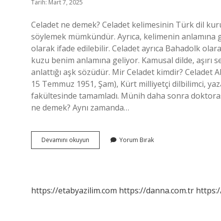
Tarih: Mart 7, 2025
Celadet ne demek? Celadet kelimesinin Türk dil kur
söylemek mümkündür. Ayrıca, kelimenin anlamına g
olarak ifade edilebilir. Celadet ayrıca Bahadolk olara
kuzu benim anlamına geliyor. Kamusal dilde, aşırı se
anlattığı aşk sözüdür. Mir Celadet kimdir? Celadet Al
15 Temmuz 1951, Şam), Kürt milliyetçi dilbilimci, yaz
fakültesinde tamamladı. Münih daha sonra doktorası
ne demek? Aynı zamanda…
Celadet
Devamını okuyun
Yorum Bırak
Kürtçe
Ne
Demek
https://etabyazilim.com
https://danna.com.tr
https:/