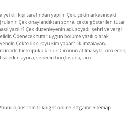
 yetkili kişi tarafından yapılır. Çek, çekin arkasındaki
oğrulanır. Çek onaylandıktan sonra, çekte gösterilen tutar
nasıl yazılır? Çek düzenleyenin adı, soyadı, şehri ve vergi
lmelidir. Ödenecek tutar uygun bölüme yazılı olarak
eyendir. Çekte ilk ciroyu kim yapar? İlk imzalayan,
 zincirinde bir kopukluk olur. Cironun atılmasıyla, ciro eden,
tahsil eder; ayrıca, senedin borçlusuna, ciro…
/huniliajans.com.tr
knight online
nttgame
Sitemap