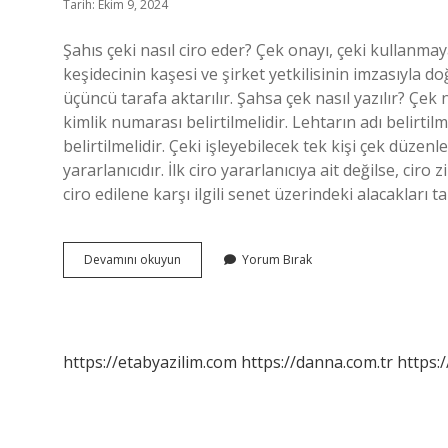
Tarih: Ekim 9, 2024
Şahıs çeki nasıl ciro eder? Çek onayı, çeki kullanmaya
keşidecinin kaşesi ve şirket yetkilisinin imzasıyla d
üçüncü tarafa aktarılır. Şahsa çek nasıl yazılır? Çek 
kimlik numarası belirtilmelidir. Lehtarın adı belirti
belirtilmelidir. Çeki işleyebilecek tek kişi çek düzenl
yararlanıcıdır. İlk ciro yararlanıcıya ait değilse, ciro
ciro edilene karşı ilgili senet üzerindeki alacakları 
Çek
Devamını okuyun
Yorum Bırak
Ciro
Nasıl
Yapılır
Şahıs
https://etabyazilim.com
https://danna.com.tr
https:/