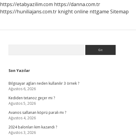
https://etabyazilim.com
https://danna.com.tr
https://huniliajans.com.tr
knight online
nttgame
Sitemap
Sidebar
Arama
Son Yazılar
Bilgisayar ağları neden kullanılır 3 örnek ?
Ağustos 6, 2026
Kediden tetanoz geçer mi ?
Ağustos 5, 2026
Avanos sallanan köprü paralı mı ?
Ağustos 4, 2026
2024 balonları kim kazandı ?
Ağustos 3, 2026