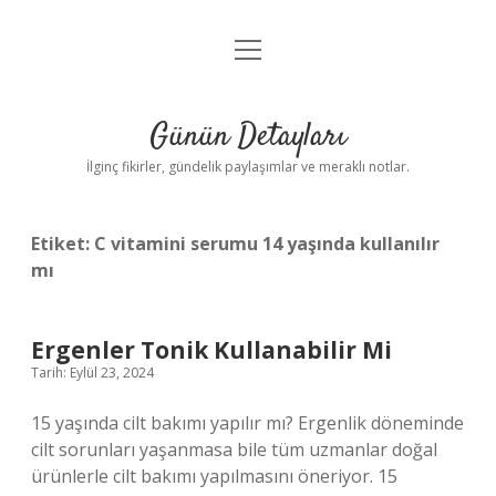
menüyü
Gizlilik Politikası
aç
Hakkımızda
Günün Detayları
Yasal Uyarı
İlginç fikirler, gündelik paylaşımlar ve meraklı notlar.
Etiket:
C vitamini serumu 14 yaşında kullanılır
mı
Ergenler Tonik Kullanabilir Mi
Tarih: Eylül 23, 2024
15 yaşında cilt bakımı yapılır mı? Ergenlik döneminde
cilt sorunları yaşanmasa bile tüm uzmanlar doğal
ürünlerle cilt bakımı yapılmasını öneriyor. 15