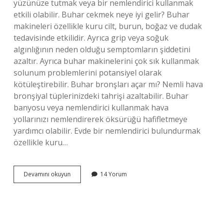
yüzünüze tutmak veya bir nemlendirici kullanmak
etkili olabilir. Buhar cekmek neye iyi gelir? Buhar
makineleri özellikle kuru cilt, burun, boğaz ve dudak
tedavisinde etkilidir. Ayrıca grip veya soğuk
algınlığının neden olduğu semptomların şiddetini
azaltır. Ayrıca buhar makinelerini çok sık kullanmak
solunum problemlerini potansiyel olarak
kötüleştirebilir. Buhar bronşları açar mı? Nemli hava
bronşiyal tüplerinizdeki tahrişi azaltabilir. Buhar
banyosu veya nemlendirici kullanmak hava
yollarınızı nemlendirerek öksürüğü hafifletmeye
yardımcı olabilir. Evde bir nemlendirici bulundurmak
özellikle kuru…
Buhar
Devamını okuyun
14 Yorum
Nefesi
Açar
Mı