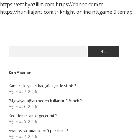
https://etabyazilim.com
https://danna.com.tr
https://huniliajans.com.tr
knight online
nttgame
Sitemap
Sidebar
Arama
Son Yazılar
Kamera kayıtları kaç gün içinde silinir ?
Ağustos 7, 2026
Bilgisayar ağları neden kullanılır 3 örnek ?
Ağustos 6, 2026
Kediden tetanoz geçer mi ?
Ağustos 5, 2026
Avanos sallanan köprü paralı mı ?
Ağustos 4, 2026