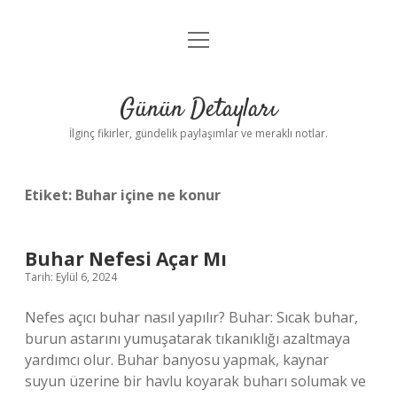
menüyü
Gizlilik Politikası
aç
Hakkımızda
Günün Detayları
Yasal Uyarı
İlginç fikirler, gündelik paylaşımlar ve meraklı notlar.
Etiket:
Buhar içine ne konur
Buhar Nefesi Açar Mı
Tarih: Eylül 6, 2024
Nefes açıcı buhar nasıl yapılır? Buhar: Sıcak buhar,
burun astarını yumuşatarak tıkanıklığı azaltmaya
yardımcı olur. Buhar banyosu yapmak, kaynar
suyun üzerine bir havlu koyarak buharı solumak ve