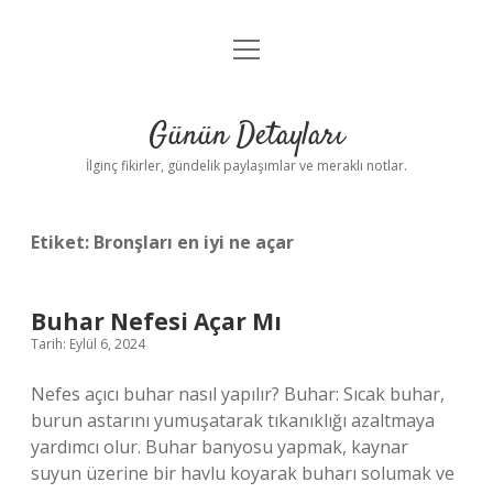
menüyü
Gizlilik Politikası
aç
Hakkımızda
Günün Detayları
Yasal Uyarı
İlginç fikirler, gündelik paylaşımlar ve meraklı notlar.
Etiket:
Bronşları en iyi ne açar
Buhar Nefesi Açar Mı
Tarih: Eylül 6, 2024
Nefes açıcı buhar nasıl yapılır? Buhar: Sıcak buhar,
burun astarını yumuşatarak tıkanıklığı azaltmaya
yardımcı olur. Buhar banyosu yapmak, kaynar
suyun üzerine bir havlu koyarak buharı solumak ve