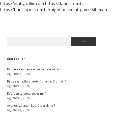
https://etabyazilim.com
https://danna.com.tr
https://huniliajans.com.tr
knight online
nttgame
Sitemap
Sidebar
Arama
Son Yazılar
Kamera kayıtları kaç gün içinde silinir ?
Ağustos 7, 2026
Bilgisayar ağları neden kullanılır 3 örnek ?
Ağustos 6, 2026
Kediden tetanoz geçer mi ?
Ağustos 5, 2026
Avanos sallanan köprü paralı mı ?
Ağustos 4, 2026