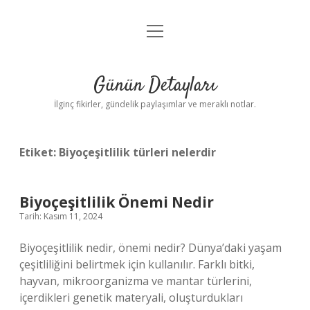
menüyü
Gizlilik Politikası
aç
Hakkımızda
Günün Detayları
Yasal Uyarı
İlginç fikirler, gündelik paylaşımlar ve meraklı notlar.
Etiket:
Biyoçeşitlilik türleri nelerdir
Biyoçeşitlilik Önemi Nedir
Tarih: Kasım 11, 2024
Biyoçeşitlilik nedir, önemi nedir? Dünya’daki yaşam
çeşitliliğini belirtmek için kullanılır. Farklı bitki,
hayvan, mikroorganizma ve mantar türlerini,
içerdikleri genetik materyali, oluşturdukları