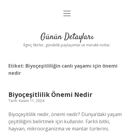
menüyü
Gizlilik Politikası
aç
Hakkımızda
Günün Detayları
Yasal Uyarı
İlginç fikirler, gündelik paylaşımlar ve meraklı notlar.
Etiket:
Biyoçeşitliliğin canlı yaşamı için önemi
nedir
Biyoçeşitlilik Önemi Nedir
Tarih: Kasım 11, 2024
Biyoçeşitlilik nedir, önemi nedir? Dünya’daki yaşam
çeşitliliğini belirtmek için kullanılır. Farklı bitki,
hayvan, mikroorganizma ve mantar türlerini,