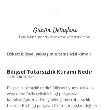
menüyü
Gizlilik Politikası
aç
Hakkımızda
Günün Detayları
Yasal Uyarı
İlginç fikirler, gündelik paylaşımlar ve meraklı notlar.
Etiket:
Bilişsel yaklaşımın temsilcisi kimdir
Bilişsel Tutarsızlık Kuramı Nedir
Tarih: Ekim 26, 2024
Bilişsel tutarsızlık nedir? Bilişsel uyumsuzluk, iki
veya daha fazla çelişkili bilgi parçasıyla
karşılaştığımızda deneyimlediğimiz rahatsızlık
hissidir. Bu bilgi parçaları fikirler, inançlar, değerler