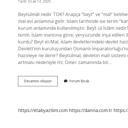
Tarih: Ocak 12, 2025
Beytülmâl nedir TDK? Arapça “beyt” ve “mal” kelime
mal evi anlamına gelir. İslam tarihinde ise terim “kam
kurum anlamında kullanılmıştır. Beyt-ül İslâm nedir?
terim. İslam inancına göre, yeryüzünde inşa edilen i
kurdu? Beyt el-Mal, İslam devletlerindeki devlet haz
Devleti’nin kuruluşundan Osmanlı İmparatorluğu’n
hazineye ne denir? Beytülmal, devletin mali sistemi 
artması nedeniyle Hz. Ömer zamanında bir…
Beytülmâl
Devamını okuyun
Yorum Bırak
Nedir
Açıklayınız
https://etabyazilim.com
https://danna.com.tr
https:/