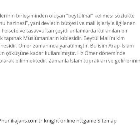
lerinin birleşiminden oluşan “beytülmâl” kelimesi sözlükte
u hazinesi”, yani devletin bütçesi ve mali işleriyle ilgilenen
 Felsefe ve tasavvuftan çeşitli anlamlarda kullanılan bir
lk tapınak Müslümanların kıblesidir. Beytül Malı’nı kim
inesidir. Ömer zamanında yaratılmıştır. Bu isim Arap-İslam
un çöküşüne kadar kullanılmıştır. Hz Ömer döneminde
olarak bilinmektedir. Zamanla İslam toprakları ve gelirlerini
/huniliajans.com.tr
knight online
nttgame
Sitemap