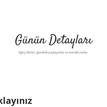
Günün Detayları
İlginç fikirler, gündelik paylaşımlar ve meraklı notlar.
layınız