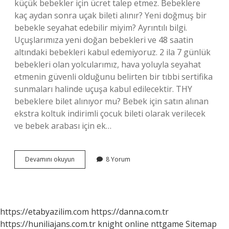
küçük bebekler için ücret talep etmez. Bebeklere
kaç aydan sonra uçak bileti alınır? Yeni doğmuş bir
bebekle seyahat edebilir miyim? Ayrıntılı bilgi.
Uçuşlarımıza yeni doğan bebekleri ve 48 saatin
altındaki bebekleri kabul edemiyoruz. 2 ila 7 günlük
bebekleri olan yolcularımız, hava yoluyla seyahat
etmenin güvenli olduğunu belirten bir tıbbi sertifika
sunmaları halinde uçuşa kabul edilecektir. THY
bebeklere bilet alınıyor mu? Bebek için satın alınan
ekstra koltuk indirimli çocuk bileti olarak verilecek
ve bebek arabası için ek…
Bebek
Devamını okuyun
8 Yorum
Yolcuya
Bilet
Alınır
Mı
https://etabyazilim.com
https://danna.com.tr
https://huniliajans.com.tr
knight online
nttgame
Sitemap