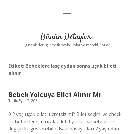
menüyü
Gizlilik Politikası
aç
Hakkımızda
Günün Detayları
Yasal Uyarı
İlginç fikirler, gündelik paylaşımlar ve meraklı notlar.
Etiket:
Bebeklere kaç aydan sonra uçak bileti
alınır
Bebek Yolcuya Bilet Alınır Mı
Tarih: Eylül 7, 2024
0 2 yaş uçak bileti ücretsiz mi? Bilet seçimi ve check-
in. Bebekler için uçak bileti fiyatları şirkete göre
değişiklik gösterebilir. Bazı havayolları 2 yaşından