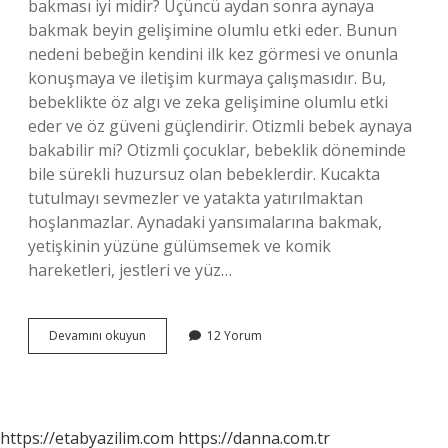
bakması iyi midir? Üçüncü aydan sonra aynaya
bakmak beyin gelişimine olumlu etki eder. Bunun
nedeni bebeğin kendini ilk kez görmesi ve onunla
konuşmaya ve iletişim kurmaya çalışmasıdır. Bu,
bebeklikte öz algı ve zeka gelişimine olumlu etki
eder ve öz güveni güçlendirir. Otizmli bebek aynaya
bakabilir mi? Otizmli çocuklar, bebeklik döneminde
bile sürekli huzursuz olan bebeklerdir. Kucakta
tutulmayı sevmezler ve yatakta yatırılmaktan
hoşlanmazlar. Aynadaki yansımalarına bakmak,
yetişkinin yüzüne gülümsemek ve komik
hareketleri, jestleri ve yüz…
Bebekler
Devamını okuyun
12 Yorum
Aynada
Kendini
Tanır
Mı
https://etabyazilim.com
https://danna.com.tr