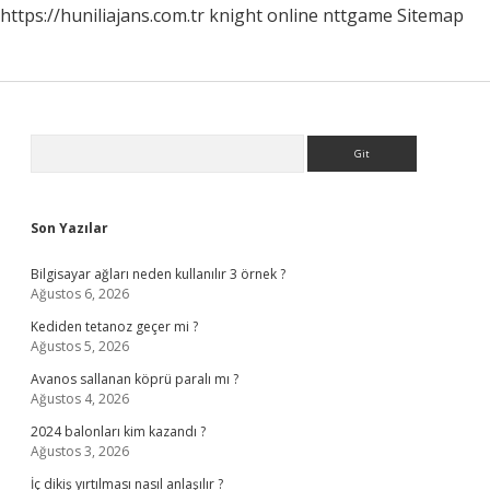
https://huniliajans.com.tr
knight online
nttgame
Sitemap
Sidebar
Arama
Son Yazılar
Bilgisayar ağları neden kullanılır 3 örnek ?
Ağustos 6, 2026
Kediden tetanoz geçer mi ?
Ağustos 5, 2026
Avanos sallanan köprü paralı mı ?
Ağustos 4, 2026
2024 balonları kim kazandı ?
Ağustos 3, 2026
İç dikiş yırtılması nasıl anlaşılır ?