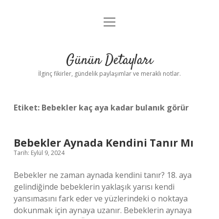
menüyü
Gizlilik Politikası
aç
Hakkımızda
Günün Detayları
Yasal Uyarı
İlginç fikirler, gündelik paylaşımlar ve meraklı notlar.
Etiket:
Bebekler kaç aya kadar bulanık görür
Bebekler Aynada Kendini Tanır Mı
Tarih: Eylül 9, 2024
Bebekler ne zaman aynada kendini tanır? 18. aya
gelindiğinde bebeklerin yaklaşık yarısı kendi
yansımasını fark eder ve yüzlerindeki o noktaya
dokunmak için aynaya uzanır. Bebeklerin aynaya