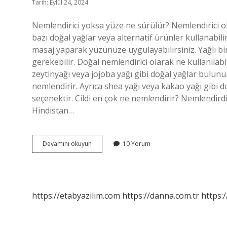
Tarih: Eylül 24, 2024
Nemlendirici yoksa yüze ne sürülür? Nemlendirici 
bazı doğal yağlar veya alternatif ürünler kullanabilir
masaj yaparak yüzünüze uygulayabilirsiniz. Yağlı bir 
gerekebilir. Doğal nemlendirici olarak ne kullanılabi
zeytinyağı veya jojoba yağı gibi doğal yağlar bulunur
nemlendirir. Ayrıca shea yağı veya kakao yağı gibi d
seçenektir. Cildi en çok ne nemlendirir? Nemlendirdi
Hindistan…
Yüze
Devamını okuyun
10 Yorum
Nemlendirici
Olarak
Ne
Kullanılabilir
https://etabyazilim.com
https://danna.com.tr
https:/