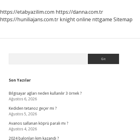
https://etabyazilim.com
https://danna.com.tr
https://huniliajans.com.tr
knight online
nttgame
Sitemap
Sidebar
Arama
Son Yazılar
Bilgisayar ağları neden kullanılır 3 örnek ?
Ağustos 6, 2026
Kediden tetanoz geçer mi ?
Ağustos 5, 2026
Avanos sallanan köprü paralı mı ?
Ağustos 4, 2026
2024 balonları kim kazandı ?