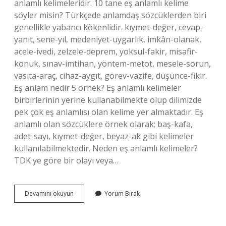
anlamlı kelimeleridir. 10 tane eş anlamlı kelime
söyler misin? Türkçede anlamdaş sözcüklerden biri
genellikle yabancı kökenlidir. kıymet-değer, cevap-
yanıt, sene-yıl, medeniyet-uygarlık, imkân-olanak,
acele-ivedi, zelzele-deprem, yoksul-fakir, misafir-
konuk, sınav-imtihan, yöntem-metot, mesele-sorun,
vasıta-araç, cihaz-aygıt, görev-vazife, düşünce-fikir.
Eş anlam nedir 5 örnek? Eş anlamlı kelimeler
birbirlerinin yerine kullanabilmekte olup dilimizde
pek çok eş anlamlısı olan kelime yer almaktadır. Eş
anlamlı olan sözcüklere örnek olarak; baş-kafa,
adet-sayı, kıymet-değer, beyaz-ak gibi kelimeler
kullanılabilmektedir. Neden eş anlamlı kelimeler?
TDK ye göre bir olayı veya…
Eş
Devamını okuyun
Yorum Bırak
Anlamlı
Kelimeler
Niçin