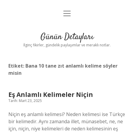
menüyü
Gizlilik Politikası
aç
Hakkımızda
Günün Detayları
Yasal Uyarı
İlginç fikirler, gündelik paylaşımlar ve meraklı notlar.
Etiket:
Bana 10 tane zıt anlamlı kelime söyler
misin
Eş Anlamlı Kelimeler Niçin
Tarih: Mart 23, 2025
Niçin eş anlamlı kelimesi? Neden kelimesi ise Türkçe
bir kelimedir. Aynı zamanda illet, münasebet, ne, ne
için, niçin, niye kelimeleri de neden kelimesinin eş