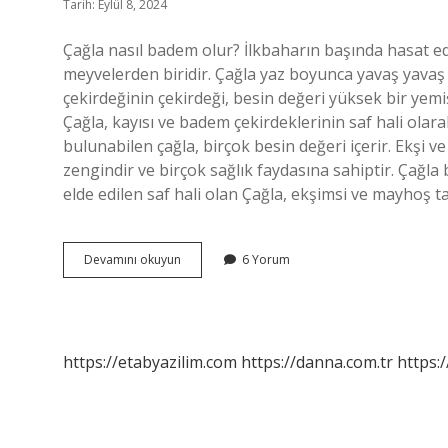
Tarih: Eylül 8, 2024
Çağla nasıl badem olur? İlkbaharın başında hasat edi
meyvelerden biridir. Çağla yaz boyunca yavaş yavaş 
çekirdeğinin çekirdeği, besin değeri yüksek bir yem
Çağla, kayısı ve badem çekirdeklerinin saf hali olar
bulunabilen çağla, birçok besin değeri içerir. Ekşi v
zengindir ve birçok sağlık faydasına sahiptir. Çağl
elde edilen saf hali olan Çağla, ekşimsi ve mayhoş t
Çağla
Devamını okuyun
6 Yorum
Ile
Badem
Aynı
Şey
Mi
https://etabyazilim.com
https://danna.com.tr
https:/