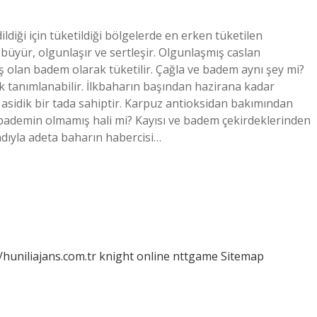
ldiği için tüketildiği bölgelerde en erken tüketilen
büyür, olgunlaşır ve sertleşir. Olgunlaşmış caslan
iş olan badem olarak tüketilir. Çağla ve badem aynı şey mi?
ak tanımlanabilir. İlkbaharın başından hazirana kadar
e asidik bir tada sahiptir. Karpuz antioksidan bakımından
a bademin olmamış hali mi? Kayısı ve badem çekirdeklerinden
adıyla adeta baharın habercisi…
/huniliajans.com.tr
knight online
nttgame
Sitemap