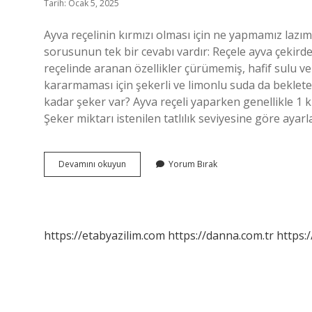
Tarih: Ocak 5, 2025
Ayva reçelinin kırmızı olması için ne yapmamız lazım? K
sorusunun tek bir cevabı vardır: Reçele ayva çekird
reçelinde aranan özellikler çürümemiş, hafif sulu ve
kararmaması için şekerli ve limonlu suda da bekletebi
kadar şeker var? Ayva reçeli yaparken genellikle 1 kil
Şeker miktarı istenilen tatlılık seviyesine göre ayarla
Ayva
Devamını okuyun
Yorum Bırak
Reçeli
Sarı
Olması
Için
Ne
https://etabyazilim.com
https://danna.com.tr
https:/
Yapmalı