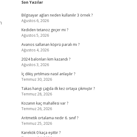
Son Yazılar
Bilgisayar ağları neden kullanılır 3 örnek ?
Ağustos 6, 2026
n
Kediden tetanoz geçer mi ?
Ağustos 5, 2026
Avanos sallanan köprü paralı mı ?
Ağustos 4, 2026
2024 balonları kim kazandı ?
Ağustos 3, 2026
İç dikiş yırtılması nasıl anlaşılır ?
Temmuz 30, 2026
Takas hangi çağda ilk kez ortaya çıkmıştır ?
Temmuz 28, 2026
Kozanın kaç mahallesi var ?
Temmuz 26, 2026
Aritmetik ortalama nedir 6. sınıf ?
Temmuz 25, 2026
Karekök 0 kaça eşittir ?