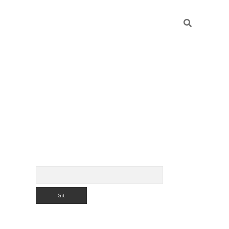
Sidebar
Arama
ilbet casino