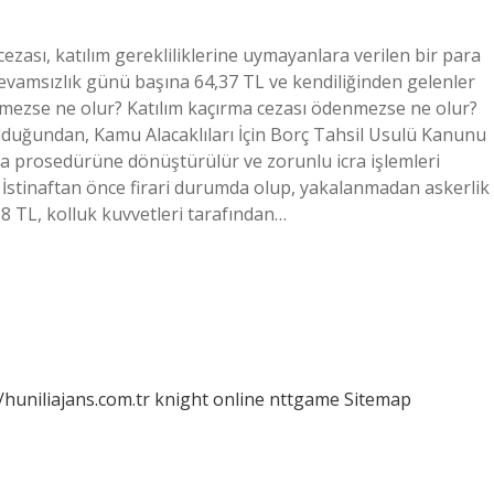
ezası, katılım gerekliliklerine uymayanlara verilen bir para
 devamsızlık günü başına 64,37 TL ve kendiliğinden gelenler
denmezse ne olur? Katılım kaçırma cezası ödenmezse ne olur?
 olduğundan, Kamu Alacaklıları İçin Borç Tahsil Usulü Kanunu
ra prosedürüne dönüştürülür ve zorunlu icra işlemleri
 İstinaftan önce firari durumda olup, yakalanmadan askerlik
18 TL, kolluk kuvvetleri tarafından…
/huniliajans.com.tr
knight online
nttgame
Sitemap