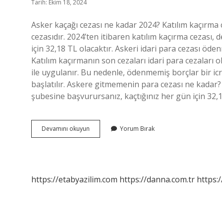
Tarih: Ekim 18, 2024
Asker kaçağı cezası ne kadar 2024? Katılım kaçırma c
cezasıdır. 2024’ten itibaren katılım kaçırma cezası,
için 32,18 TL olacaktır. Askeri idari para cezası ö
Katılım kaçırmanın son cezaları idari para cezaları
ile uygulanır. Bu nedenle, ödenmemiş borçlar bir ic
başlatılır. Askere gitmemenin para cezası ne kadar?
şubesine başvurursanız, kaçtığınız her gün için 32,
Askerlik
Devamını okuyun
Yorum Bırak
Para
Cezaları
Silinecek
Mi
https://etabyazilim.com
https://danna.com.tr
https:/