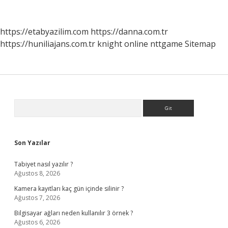
Nedir
https://etabyazilim.com
https://danna.com.tr
https://huniliajans.com.tr
knight online
nttgame
Sitemap
Sidebar
Arama
Son Yazılar
Tabiyet nasıl yazılır ?
Ağustos 8, 2026
Kamera kayıtları kaç gün içinde silinir ?
Ağustos 7, 2026
Bilgisayar ağları neden kullanılır 3 örnek ?
Ağustos 6, 2026