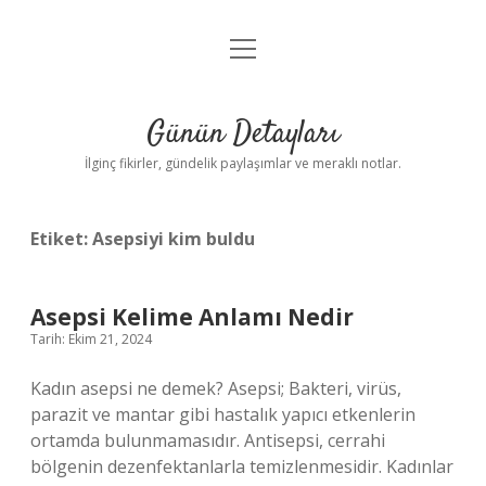
menüyü
Gizlilik Politikası
aç
Hakkımızda
Günün Detayları
Yasal Uyarı
İlginç fikirler, gündelik paylaşımlar ve meraklı notlar.
Etiket:
Asepsiyi kim buldu
Asepsi Kelime Anlamı Nedir
Tarih: Ekim 21, 2024
Kadın asepsi ne demek? Asepsi; Bakteri, virüs,
parazit ve mantar gibi hastalık yapıcı etkenlerin
ortamda bulunmamasıdır. Antisepsi, cerrahi
bölgenin dezenfektanlarla temizlenmesidir. Kadınlar