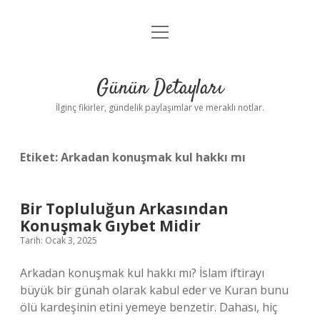
menüyü
Gizlilik Politikası
aç
Hakkımızda
Günün Detayları
Yasal Uyarı
İlginç fikirler, gündelik paylaşımlar ve meraklı notlar.
Etiket:
Arkadan konuşmak kul hakkı mı
Bir Topluluğun Arkasından
Konuşmak Gıybet Midir
Tarih: Ocak 3, 2025
Arkadan konuşmak kul hakkı mı? İslam iftirayı
büyük bir günah olarak kabul eder ve Kuran bunu
ölü kardeşinin etini yemeye benzetir. Dahası, hiç