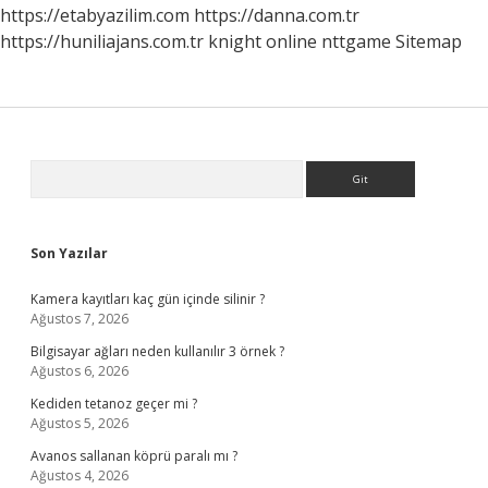
Midir
https://etabyazilim.com
https://danna.com.tr
https://huniliajans.com.tr
knight online
nttgame
Sitemap
Sidebar
Arama
Son Yazılar
Kamera kayıtları kaç gün içinde silinir ?
Ağustos 7, 2026
Bilgisayar ağları neden kullanılır 3 örnek ?
Ağustos 6, 2026
Kediden tetanoz geçer mi ?
Ağustos 5, 2026
Avanos sallanan köprü paralı mı ?
Ağustos 4, 2026