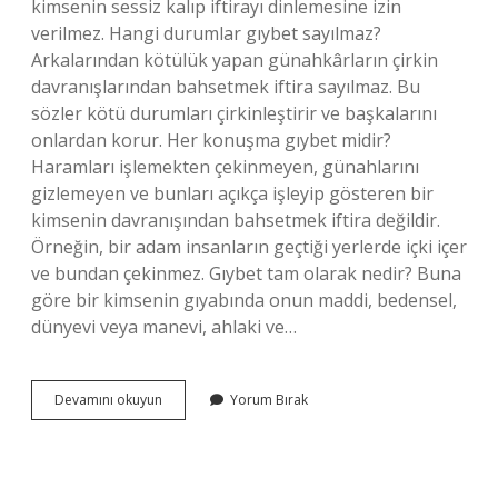
kimsenin sessiz kalıp iftirayı dinlemesine izin
verilmez. Hangi durumlar gıybet sayılmaz?
Arkalarından kötülük yapan günahkârların çirkin
davranışlarından bahsetmek iftira sayılmaz. Bu
sözler kötü durumları çirkinleştirir ve başkalarını
onlardan korur. Her konuşma gıybet midir?
Haramları işlemekten çekinmeyen, günahlarını
gizlemeyen ve bunları açıkça işleyip gösteren bir
kimsenin davranışından bahsetmek iftira değildir.
Örneğin, bir adam insanların geçtiği yerlerde içki içer
ve bundan çekinmez. Gıybet tam olarak nedir? Buna
göre bir kimsenin gıyabında onun maddi, bedensel,
dünyevi veya manevi, ahlaki ve…
Bir
Devamını okuyun
Yorum Bırak
Topluluğun
Arkasından
Konuşmak
Gıybet