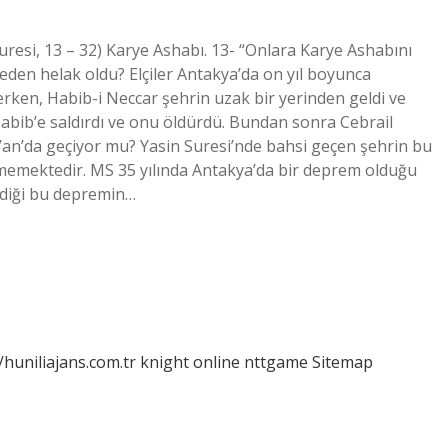
resi, 13 – 32) Karye Ashabı. 13- “Onlara Karye Ashabını
neden helak oldu? Elçiler Antakya’da on yıl boyunca
ederken, Habib-i Neccar şehrin uzak bir yerinden geldi ve
er Habib’e saldırdı ve onu öldürdü. Bundan sonra Cebrail
ur’an’da geçiyor mu? Yasin Suresi’nde bahsi geçen şehrin bu
inmemektedir. MS 35 yılında Antakya’da bir deprem olduğu
lediği bu depremin…
/huniliajans.com.tr
knight online
nttgame
Sitemap