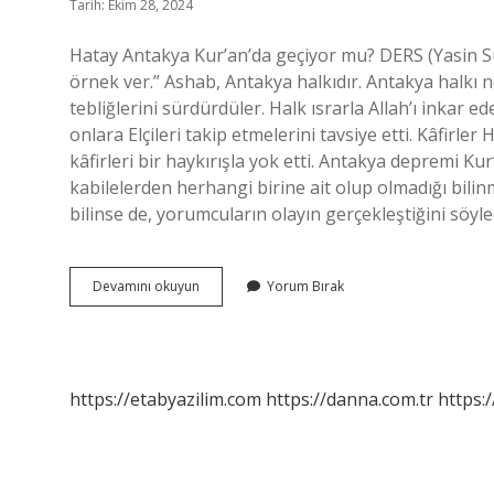
Tarih: Ekim 28, 2024
Hatay Antakya Kur’an’da geçiyor mu? DERS (Yasin Su
örnek ver.” Ashab, Antakya halkıdır. Antakya halkı 
tebliğlerini sürdürdüler. Halk ısrarla Allah’ı inkar 
onlara Elçileri takip etmelerini tavsiye etti. Kâfirl
kâfirleri bir haykırışla yok etti. Antakya depremi K
kabilelerden herhangi birine ait olup olmadığı bil
bilinse de, yorumcuların olayın gerçekleştiğini söy
Kuranda
Devamını okuyun
Yorum Bırak
Geçen
Antakya
Neresidir
https://etabyazilim.com
https://danna.com.tr
https:/