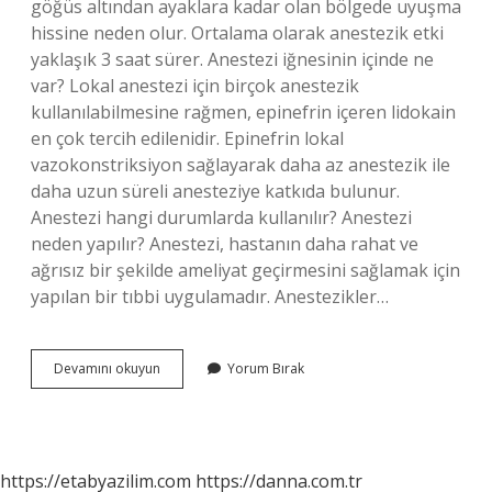
göğüs altından ayaklara kadar olan bölgede uyuşma
hissine neden olur. Ortalama olarak anestezik etki
yaklaşık 3 saat sürer. Anestezi iğnesinin içinde ne
var? Lokal anestezi için birçok anestezik
kullanılabilmesine rağmen, epinefrin içeren lidokain
en çok tercih edilenidir. Epinefrin lokal
vazokonstriksiyon sağlayarak daha az anestezik ile
daha uzun süreli anesteziye katkıda bulunur.
Anestezi hangi durumlarda kullanılır? Anestezi
neden yapılır? Anestezi, hastanın daha rahat ve
ağrısız bir şekilde ameliyat geçirmesini sağlamak için
yapılan bir tıbbi uygulamadır. Anestezikler…
Anestezi
Devamını okuyun
Yorum Bırak
Iğnesi
Ne
Işe
Yarar
https://etabyazilim.com
https://danna.com.tr