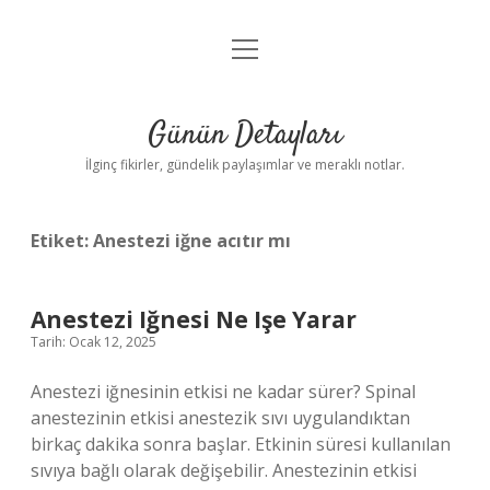
menüyü
Gizlilik Politikası
aç
Hakkımızda
Günün Detayları
Yasal Uyarı
İlginç fikirler, gündelik paylaşımlar ve meraklı notlar.
Etiket:
Anestezi iğne acıtır mı
Anestezi Iğnesi Ne Işe Yarar
Tarih: Ocak 12, 2025
Anestezi iğnesinin etkisi ne kadar sürer? Spinal
anestezinin etkisi anestezik sıvı uygulandıktan
birkaç dakika sonra başlar. Etkinin süresi kullanılan
sıvıya bağlı olarak değişebilir. Anestezinin etkisi