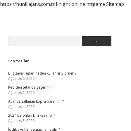
https://huniliajans.com.tr
knight online
nttgame
Sitemap
Sidebar
Arama
Son Yazılar
Bilgisayar ağları neden kullanılır 3 örnek ?
Ağustos 6, 2026
Kediden tetanoz geçer mi ?
Ağustos 5, 2026
Avanos sallanan köprü paralı mı ?
Ağustos 4, 2026
2024 balonları kim kazandı ?
Ağustos 3, 2026
İç dikiş yırtılması nasıl anlaşılır ?