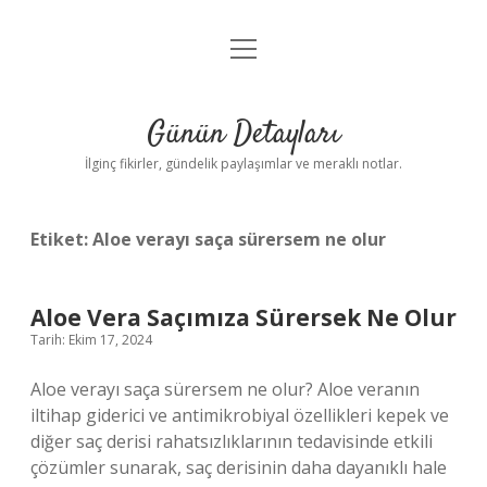
menüyü
Gizlilik Politikası
aç
Hakkımızda
Günün Detayları
Yasal Uyarı
İlginç fikirler, gündelik paylaşımlar ve meraklı notlar.
Etiket:
Aloe verayı saça sürersem ne olur
Aloe Vera Saçımıza Sürersek Ne Olur
Tarih: Ekim 17, 2024
Aloe verayı saça sürersem ne olur? Aloe veranın
iltihap giderici ve antimikrobiyal özellikleri kepek ve
diğer saç derisi rahatsızlıklarının tedavisinde etkili
çözümler sunarak, saç derisinin daha dayanıklı hale