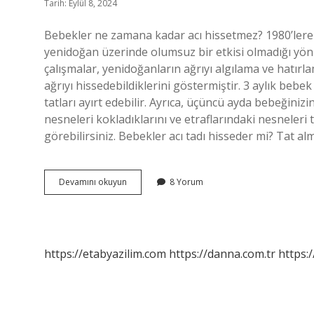
Tarih: Eylül 8, 2024
Bebekler ne zamana kadar acı hissetmez? 1980’lere 
yenidoğan üzerinde olumsuz bir etkisi olmadığı yönü
çalışmalar, yenidoğanların ağrıyı algılama ve hatır
ağrıyı hissedebildiklerini göstermiştir. 3 aylık bebek
tatları ayırt edebilir. Ayrıca, üçüncü ayda bebeğini
nesneleri kokladıklarını ve etraflarındaki nesneleri
görebilirsiniz. Bebekler acı tadı hisseder mi? Tat a
Bebekler
Devamını okuyun
8 Yorum
Kaç
Aya
Kadar
Acı
Hissetmez
https://etabyazilim.com
https://danna.com.tr
https:/