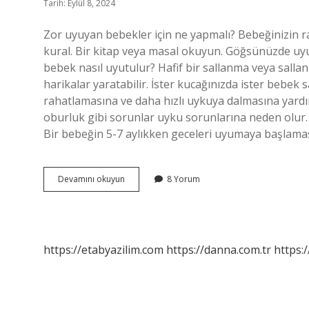
Tarih: Eylül 8, 2024
Zor uyuyan bebekler için ne yapmalı? Bebeğinizin ra
kural. Bir kitap veya masal okuyun. Göğsünüzde uy
bebek nasıl uyutulur? Hafif bir sallanma veya salla
harikalar yaratabilir. İster kucağınızda ister bebek 
rahatlamasına ve daha hızlı uykuya dalmasına yardım
oburluk gibi sorunlar uyku sorunlarına neden olur
Bir bebeğin 5-7 aylıkken geceleri uyumaya başlaması
Bebekler
Devamını okuyun
8 Yorum
Nasıl
Daha
Hızlı
Uyur
https://etabyazilim.com
https://danna.com.tr
https:/