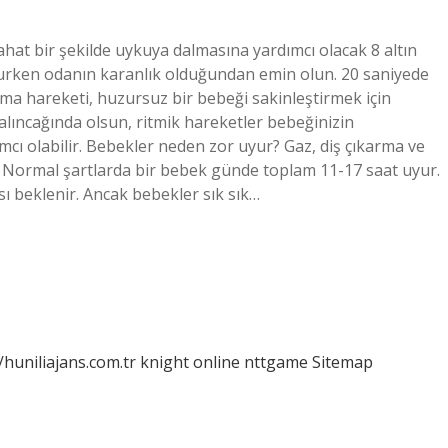
hat bir şekilde uykuya dalmasına yardımcı olacak 8 altın
urken odanın karanlık olduğundan emin olun. 20 saniyede
nma hareketi, huzursuz bir bebeği sakinleştirmek için
salıncağında olsun, ritmik hareketler bebeğinizin
cı olabilir. Bebekler neden zor uyur? Gaz, diş çıkarma ve
. Normal şartlarda bir bebek günde toplam 11-17 saat uyur.
 beklenir. Ancak bebekler sık ​​sık…
/huniliajans.com.tr
knight online
nttgame
Sitemap