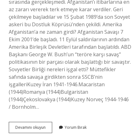
sırasında gerçekleşmedi. Afganistan’ı itibarlarına en
az zararı vererek terk etmeye karar verdiler. Geri
çekilmeye başladılar ve 15 Şubat 1989’da son Sovyet
askeri bu Dostluk Köprüsü’nden çekildi. Amerika
Afganistan’a ne zaman girdi? Afganistan Savaşı 7
Ekim 2001’de başladı. 11 Eylül saldırılarının ardından
Amerika Birleşik Devletleri tarafından başlatıldı. ABD
Başkanı George W. Bush’un “teröre karşı savaş”
politikasının bir parçası olarak başlattığı bir savaştır.
Sovyetler Birliği nereleri işgal etti? Müttefikler
safında savaşa girdikten sonra SSCB’nin
işgalleriKuzey İran 1941-1946.Macaristan
(1944)Romanya (1944)Bulgaristan
(1944)Çekoslovakya (1944)Kuzey Norveç 1944-1946
/ Bornholm…
Sovyetler
Devamını okuyun
Yorum Bırak
Afganistani
Ne