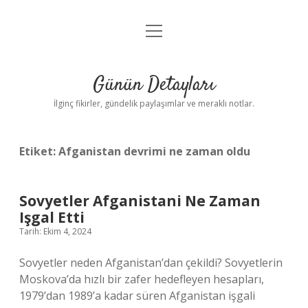
menüyü
Gizlilik Politikası
aç
Hakkımızda
Günün Detayları
Yasal Uyarı
İlginç fikirler, gündelik paylaşımlar ve meraklı notlar.
Etiket:
Afganistan devrimi ne zaman oldu
Sovyetler Afganistani Ne Zaman
Işgal Etti
Tarih: Ekim 4, 2024
Sovyetler neden Afganistan’dan çekildi? Sovyetlerin
Moskova’da hızlı bir zafer hedefleyen hesapları,
1979’dan 1989’a kadar süren Afganistan işgali