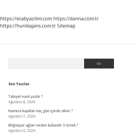
Zaman
Işgal
Etti
https://etabyazilim.com
https://danna.com.tr
https://huniliajans.com.tr
Sitemap
Sidebar
Arama
Son Yazılar
Tabiyet nasıl yazılır ?
Ağustos 8, 2026
Kamera kayıtları kaç gün içinde silinir ?
Ağustos 7, 2026
Bilgisayar ağları neden kullanılır 3 örnek ?
Ağustos 6, 2026