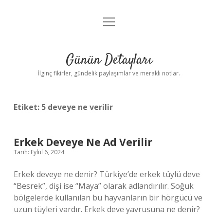
menüyü
Gizlilik Politikası
aç
Hakkımızda
Günün Detayları
Yasal Uyarı
İlginç fikirler, gündelik paylaşımlar ve meraklı notlar.
Etiket:
5 deveye ne verilir
Erkek Deveye Ne Ad Verilir
Tarih: Eylül 6, 2024
Erkek deveye ne denir? Türkiye’de erkek tüylü deve
“Besrek”, dişi ise “Maya” olarak adlandırılır. Soğuk
bölgelerde kullanılan bu hayvanların bir hörgücü ve
uzun tüyleri vardır. Erkek deve yavrusuna ne denir?