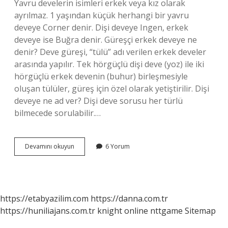
Yavru develerin isimleri erkek veya kız olarak
ayrılmaz. 1 yaşından küçük herhangi bir yavru
deveye Corner denir. Dişi deveye Ingen, erkek
deveye ise Buğra denir. Güreşçi erkek deveye ne
denir? Deve güreşi, “tülü” adı verilen erkek develer
arasında yapılır. Tek hörgüçlü dişi deve (yoz) ile iki
hörgüçlü erkek devenin (buhur) birleşmesiyle
oluşan tülüler, güreş için özel olarak yetiştirilir. Dişi
deveye ne ad ver? Dişi deve sorusu her türlü
bilmecede sorulabilir.…
Erkek
Devamını okuyun
6 Yorum
Deveye
Ne
Ad
Verilir
https://etabyazilim.com
https://danna.com.tr
https://huniliajans.com.tr
knight online
nttgame
Sitemap