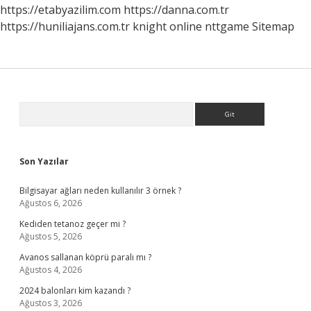
https://etabyazilim.com
https://danna.com.tr
https://huniliajans.com.tr
knight online
nttgame
Sitemap
Sidebar
Arama
Son Yazılar
Bilgisayar ağları neden kullanılır 3 örnek ?
Ağustos 6, 2026
Kediden tetanoz geçer mi ?
Ağustos 5, 2026
Avanos sallanan köprü paralı mı ?
Ağustos 4, 2026
2024 balonları kim kazandı ?
Ağustos 3, 2026