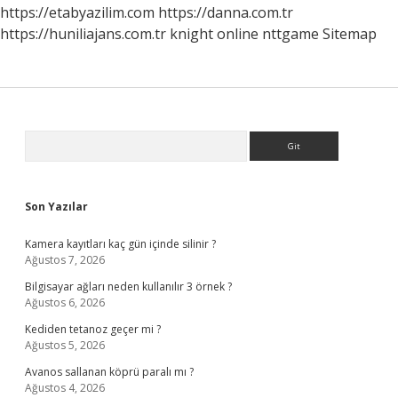
Hissetmez
https://etabyazilim.com
https://danna.com.tr
https://huniliajans.com.tr
knight online
nttgame
Sitemap
Sidebar
Arama
Son Yazılar
Kamera kayıtları kaç gün içinde silinir ?
Ağustos 7, 2026
Bilgisayar ağları neden kullanılır 3 örnek ?
Ağustos 6, 2026
Kediden tetanoz geçer mi ?
Ağustos 5, 2026
Avanos sallanan köprü paralı mı ?
Ağustos 4, 2026