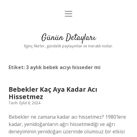
menüyü
Gizlilik Politikası
aç
Hakkımızda
Günün Detayları
Yasal Uyarı
İlginç fikirler, gündelik paylaşımlar ve meraklı notlar.
Etiket:
3 aylık bebek acıyı hisseder mi
Bebekler Kaç Aya Kadar Acı
Hissetmez
Tarih: Eylül 8, 2024
Bebekler ne zamana kadar acı hissetmez? 1980’lere
kadar, yenidoğanların ağrı hissetmediği ve ağrı
deneyiminin yenidoğan üzerinde olumsuz bir etkisi