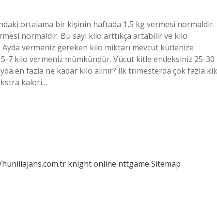
ındaki ortalama bir kişinin haftada 1,5 kg vermesi normaldir.
ermesi normaldir. Bu sayı kilo arttıkça artabilir ve kilo
i? Ayda vermeniz gereken kilo miktarı mevcut kütlenize
da 5-7 kilo vermeniz mümkündür. Vücut kitle endeksiniz 25-30
ayda en fazla ne kadar kilo alınır? İlk trimesterda çok fazla kil
Ekstra kalori…
/huniliajans.com.tr
knight online
nttgame
Sitemap