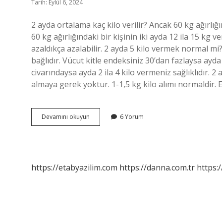
Tarih: Eylül 6, 2024
2 ayda ortalama kaç kilo verilir? Ancak 60 kg ağırlığ
60 kg ağırlığındaki bir kişinin iki ayda 12 ila 15 kg v
azaldıkça azalabilir. 2 ayda 5 kilo vermek normal m
bağlıdır. Vücut kitle endeksiniz 30’dan fazlaysa ay
civarındaysa ayda 2 ila 4 kilo vermeniz sağlıklıdır. 2 
almaya gerek yoktur. 1-1,5 kg kilo alımı normaldir. 
2
Devamını okuyun
6 Yorum
Ayda
En
Fazla
Kaç
Kilo
https://etabyazilim.com
https://danna.com.tr
https:/
Verebilirim