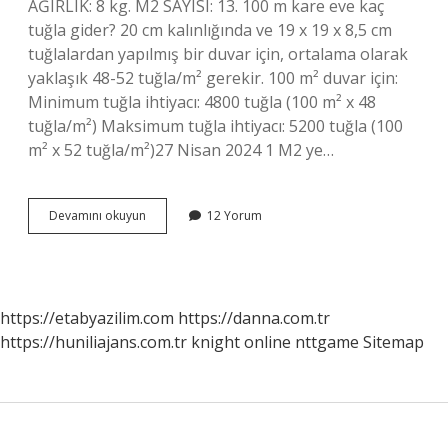
AĞIRLIK: 8 kg. M2 SAYISI: 13. 100 m kare eve kaç
tuğla gider? 20 cm kalınlığında ve 19 x 19 x 8,5 cm
tuğlalardan yapılmış bir duvar için, ortalama olarak
yaklaşık 48-52 tuğla/m² gerekir. 100 m² duvar için:
Minimum tuğla ihtiyacı: 4800 tuğla (100 m² x 48
tuğla/m²) Maksimum tuğla ihtiyacı: 5200 tuğla (100
m² x 52 tuğla/m²)27 Nisan 2024 1 M2 ye…
1
Devamını okuyun
12 Yorum
M2
Ye
Kaç
Adet
Tuğla
https://etabyazilim.com
https://danna.com.tr
Gider
https://huniliajans.com.tr
knight online
nttgame
Sitemap