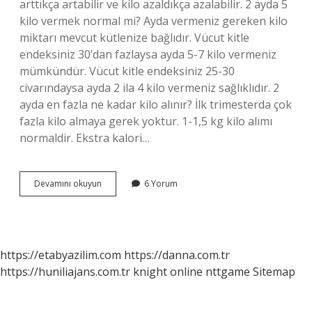
arttıkça artabilir ve kilo azaldıkça azalabilir. 2 ayda 5
kilo vermek normal mi? Ayda vermeniz gereken kilo
miktarı mevcut kütlenize bağlıdır. Vücut kitle
endeksiniz 30’dan fazlaysa ayda 5-7 kilo vermeniz
mümkündür. Vücut kitle endeksiniz 25-30
civarındaysa ayda 2 ila 4 kilo vermeniz sağlıklıdır. 2
ayda en fazla ne kadar kilo alınır? İlk trimesterda çok
fazla kilo almaya gerek yoktur. 1-1,5 kg kilo alımı
normaldir. Ekstra kalori…
2
Devamını okuyun
6 Yorum
Ayda
En
Fazla
Kaç
Kilo
https://etabyazilim.com
https://danna.com.tr
Verebilirim
https://huniliajans.com.tr
knight online
nttgame
Sitemap