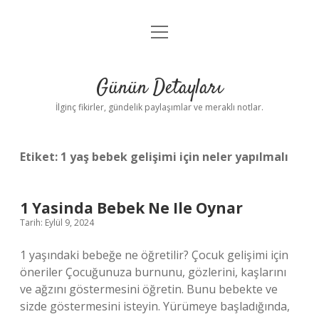
menüyü
Gizlilik Politikası
aç
Hakkımızda
Günün Detayları
Yasal Uyarı
İlginç fikirler, gündelik paylaşımlar ve meraklı notlar.
Etiket:
1 yaş bebek gelişimi için neler yapılmalı
1 Yasinda Bebek Ne Ile Oynar
Tarih: Eylül 9, 2024
1 yaşındaki bebeğe ne öğretilir? Çocuk gelişimi için
öneriler Çocuğunuza burnunu, gözlerini, kaşlarını
ve ağzını göstermesini öğretin. Bunu bebekte ve
sizde göstermesini isteyin. Yürümeye başladığında,