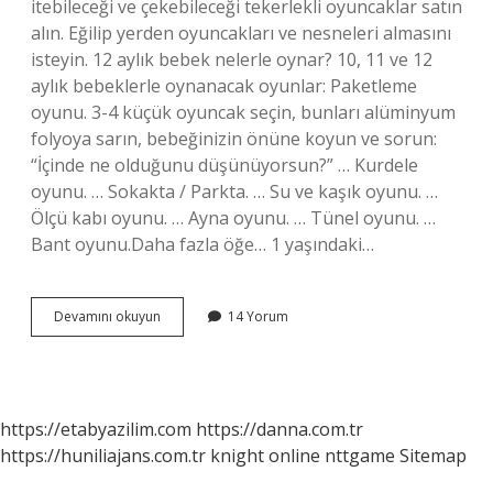
itebileceği ve çekebileceği tekerlekli oyuncaklar satın
alın. Eğilip yerden oyuncakları ve nesneleri almasını
isteyin. 12 aylık bebek nelerle oynar? 10, 11 ve 12
aylık bebeklerle oynanacak oyunlar: Paketleme
oyunu. 3-4 küçük oyuncak seçin, bunları alüminyum
folyoya sarın, bebeğinizin önüne koyun ve sorun:
“İçinde ne olduğunu düşünüyorsun?” … Kurdele
oyunu. … Sokakta / Parkta. … Su ve kaşık oyunu. …
Ölçü kabı oyunu. … Ayna oyunu. … Tünel oyunu. …
Bant oyunu.Daha fazla öğe… 1 yaşındaki…
1
Devamını okuyun
14 Yorum
Yasinda
Bebek
Ne
Ile
Oynar
https://etabyazilim.com
https://danna.com.tr
https://huniliajans.com.tr
knight online
nttgame
Sitemap