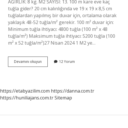
AĞIRLIK: 8 kg. M2 SAYISI: 13. 100 m kare eve kaç
tuğla gider? 20 cm kalınlığında ve 19 x 19 x 8,5 cm
tuğlalardan yapılmış bir duvar için, ortalama olarak
yaklaşık 48-52 tuğla/m² gerekir. 100 m² duvar için:
Minimum tuğla ihtiyacı: 4800 tuğla (100 m² x 48
tuğla/m²) Maksimum tuğla ihtiyacı: 5200 tuğla (100
m² x 52 tuğla/m²)27 Nisan 2024 1 M2 ye…
1
Devamını okuyun
12 Yorum
M2
Ye
Kaç
Adet
Tuğla
https://etabyazilim.com
https://danna.com.tr
Gider
https://huniliajans.com.tr
Sitemap