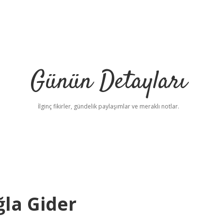
Günün Detayları
İlginç fikirler, gündelik paylaşımlar ve meraklı notlar.
ğla Gider