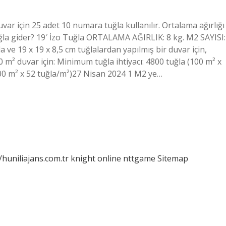
var için 25 adet 10 numara tuğla kullanılır. Ortalama ağırlığı
uğla gider? 19′ İzo Tuğla ORTALAMA AĞIRLIK: 8 kg. M2 SAYISI:
a ve 19 x 19 x 8,5 cm tuğlalardan yapılmış bir duvar için,
 m² duvar için: Minimum tuğla ihtiyacı: 4800 tuğla (100 m² x
100 m² x 52 tuğla/m²)27 Nisan 2024 1 M2 ye…
/huniliajans.com.tr
knight online
nttgame
Sitemap