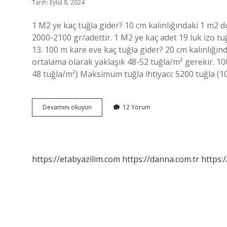
Tarih: Eylül 8, 2024
1 M2 ye kaç tuğla gider? 10 cm kalınlığındaki 1 m2 du
2000-2100 gr/adettir. 1 M2 ye kaç adet 19 luk izo t
13. 100 m kare eve kaç tuğla gider? 20 cm kalınlığınd
ortalama olarak yaklaşık 48-52 tuğla/m² gerekir. 100
48 tuğla/m²) Maksimum tuğla ihtiyacı: 5200 tuğla (
1
Devamını okuyun
12 Yorum
M2
Ye
Kaç
Adet
Tuğla
https://etabyazilim.com
https://danna.com.tr
https:/
Gider