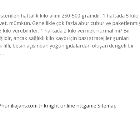
n istenilen haftalık kilo alımı 250-500 gramdır. 1 haftada 5 kilo
vet, mümkün. Genellikle çok fazla abur cubur ve paketlenmi
 5 kilo verebilirler. 1 haftada 2 kilo vermek normal mi? Bir
ldir, ancak sağlıklı kilo kaybı için bazı stratejiler şunları
k lifli, besin açısından yoğun gıdalardan oluşan dengeli bir
r…
/huniliajans.com.tr
knight online
nttgame
Sitemap