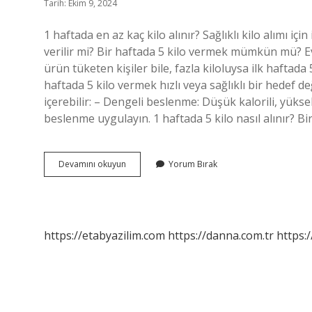
Tarih: Ekim 9, 2024
1 haftada en az kaç kilo alınır? Sağlıklı kilo alımı içi
verilir mi? Bir haftada 5 kilo vermek mümkün mü? E
ürün tüketen kişiler bile, fazla kiloluysa ilk haftada
haftada 5 kilo vermek hızlı veya sağlıklı bir hedef deği
içerebilir: – Dengeli beslenme: Düşük kalorili, yükse
beslenme uygulayın. 1 haftada 5 kilo nasıl alınır? Bi
1
Devamını okuyun
Yorum Bırak
Haftada
Kaç
Kilo
Verebilirim
https://etabyazilim.com
https://danna.com.tr
https:/