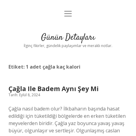
menüyü
Gizlilik Politikası
aç
Hakkımızda
Günün Detayları
Yasal Uyarı
İlginç fikirler, gündelik paylaşımlar ve meraklı notlar.
Etiket:
1 adet çağla kaç kalori
Çağla Ile Badem Aynı Şey Mi
Tarih: Eylül 8, 2024
Çağla nasıl badem olur? İlkbaharın başında hasat
edildiği için tüketildiği bölgelerde en erken tüketilen
meyvelerden biridir. Çağla yaz boyunca yavaş yavaş
büyür, olgunlaşır ve sertleşir. Olgunlaşmış caslan