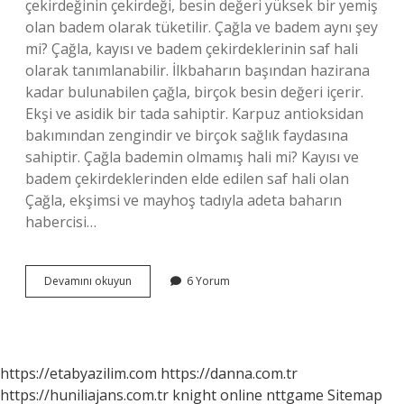
çekirdeğinin çekirdeği, besin değeri yüksek bir yemiş
olan badem olarak tüketilir. Çağla ve badem aynı şey
mi? Çağla, kayısı ve badem çekirdeklerinin saf hali
olarak tanımlanabilir. İlkbaharın başından hazirana
kadar bulunabilen çağla, birçok besin değeri içerir.
Ekşi ve asidik bir tada sahiptir. Karpuz antioksidan
bakımından zengindir ve birçok sağlık faydasına
sahiptir. Çağla bademin olmamış hali mi? Kayısı ve
badem çekirdeklerinden elde edilen saf hali olan
Çağla, ekşimsi ve mayhoş tadıyla adeta baharın
habercisi…
Çağla
Devamını okuyun
6 Yorum
Ile
Badem
Aynı
Şey
Mi
https://etabyazilim.com
https://danna.com.tr
https://huniliajans.com.tr
knight online
nttgame
Sitemap