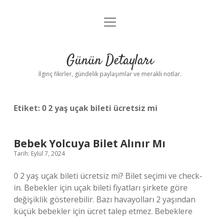
menüyü
Gizlilik Politikası
aç
Hakkımızda
Günün Detayları
Yasal Uyarı
İlginç fikirler, gündelik paylaşımlar ve meraklı notlar.
Etiket:
0 2 yaş uçak bileti ücretsiz mi
Bebek Yolcuya Bilet Alınır Mı
Tarih: Eylül 7, 2024
0 2 yaş uçak bileti ücretsiz mi? Bilet seçimi ve check-
in. Bebekler için uçak bileti fiyatları şirkete göre
değişiklik gösterebilir. Bazı havayolları 2 yaşından
küçük bebekler için ücret talep etmez. Bebeklere