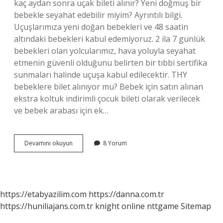
kaç aydan sonra uçak bileti alınır? Yeni doğmuş bir
bebekle seyahat edebilir miyim? Ayrıntılı bilgi.
Uçuşlarımıza yeni doğan bebekleri ve 48 saatin
altındaki bebekleri kabul edemiyoruz. 2 ila 7 günlük
bebekleri olan yolcularımız, hava yoluyla seyahat
etmenin güvenli olduğunu belirten bir tıbbi sertifika
sunmaları halinde uçuşa kabul edilecektir. THY
bebeklere bilet alınıyor mu? Bebek için satın alınan
ekstra koltuk indirimli çocuk bileti olarak verilecek
ve bebek arabası için ek…
Bebek
Devamını okuyun
8 Yorum
Yolcuya
Bilet
Alınır
Mı
https://etabyazilim.com
https://danna.com.tr
https://huniliajans.com.tr
knight online
nttgame
Sitemap