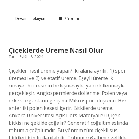
Hangi
Devamını okuyun
8 Yorum
Çekvalf
Nerede
Kullanılır
Çiçeklerde Üreme Nasıl Olur
Tarih: Eylül 18, 2024
Çiçekler nasıl üreme yapar? İki alana ayrılır: 1) spor
üremesi ve 2) vejetatif üreme. Eşeyli üreme iki
cinsiyet hücresinin birleşmesiyle, yani döllenmeyle
gerçekleşir. Angiospermlerde döllenme: Polen veya
erkek organların gelişimi: Mikrospor oluşumu: Her
anter iki polen kesesi içerir. Bitkilerde üreme.
Ankara Üniversitesi Açık Ders Materyalleri Çiçek
bitkisi ne şekilde çoğalır? Generatif çoğaltım aslında
tohumla çoğaltımdır. Bu yöntem tüm çiçekli süs
bitkileri için kullanılabilir. Tohum çoğaltımı özellikle