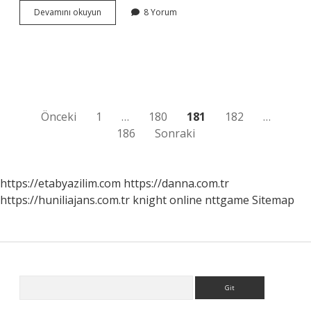
Tuzlu
Devamını okuyun
8 Yorum
Su
Ne
Kadar
Sürede
Etki
Eder
Yazı
Önceki
1
…
180
181
182
…
186
Sonraki
sayfalaması
https://etabyazilim.com
https://danna.com.tr
https://huniliajans.com.tr
knight online
nttgame
Sitemap
Sidebar
Arama