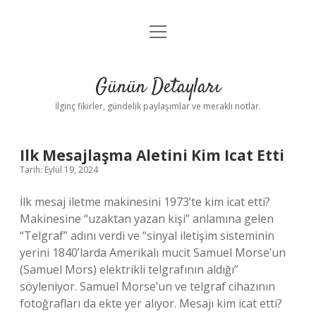
menüyü
Gizlilik Politikası
aç
Hakkımızda
Günün Detayları
Yasal Uyarı
İlginç fikirler, gündelik paylaşımlar ve meraklı notlar.
Günün
Ilk Mesajlaşma Aletini Kim Icat Etti
Tarih: Eylül 19, 2024
Detayları
İlk mesaj iletme makinesini 1973’te kim icat etti?
Yazılar
Makinesine “uzaktan yazan kişi” anlamına gelen
“Telgraf” adını verdi ve “sinyal iletişim sisteminin
yerini 1840’larda Amerikalı mucit Samuel Morse’un
(Samuel Mors) elektrikli telgrafının aldığı”
söyleniyor. Samuel Morse’un ve telgraf cihazının
fotoğrafları da ekte yer alıyor. Mesajı kim icat etti?