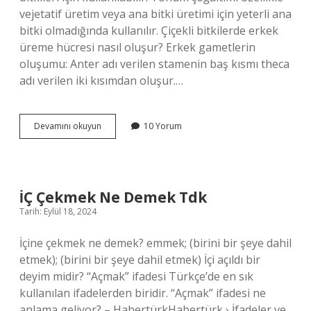
vejetatif üretim veya ana bitki üretimi için yeterli ana
bitki olmadığında kullanılır. Çiçekli bitkilerde erkek
üreme hücresi nasıl oluşur? Erkek gametlerin
oluşumu: Anter adı verilen stamenin baş kısmı theca
adı verilen iki kısımdan oluşur.…
Çiçeklerde
Devamını okuyun
10 Yorum
Üreme
Nasıl
Olur
İÇ Çekmek Ne Demek Tdk
Tarih: Eylül 18, 2024
İçine çekmek ne demek? emmek; (birini bir şeye dahil
etmek); (birini bir şeye dahil etmek) İçi açıldı bir
deyim midir? “Açmak” ifadesi Türkçe’de en sık
kullanılan ifadelerden biridir. “Açmak” ifadesi ne
anlama geliyor? – HabertürkHabertürk › İfadeler ve