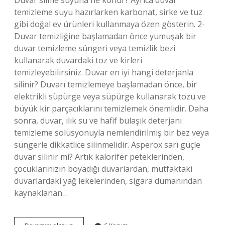
Duvar silme suyuna ne konur? Ayrıca duvar
temizleme suyu hazırlarken karbonat, sirke ve tuz
gibi doğal ev ürünleri kullanmaya özen gösterin. 2-
Duvar temizliğine başlamadan önce yumuşak bir
duvar temizleme süngeri veya temizlik bezi
kullanarak duvardaki toz ve kirleri
temizleyebilirsiniz. Duvar en iyi hangi deterjanla
silinir? Duvarı temizlemeye başlamadan önce, bir
elektrikli süpürge veya süpürge kullanarak tozu ve
büyük kir parçacıklarını temizlemek önemlidir. Daha
sonra, duvar, ılık su ve hafif bulaşık deterjanı
temizleme solüsyonuyla nemlendirilmiş bir bez veya
süngerle dikkatlice silinmelidir. Asperox sarı güçle
duvar silinir mi? Artık kalorifer peteklerinden,
çocuklarınızın boyadığı duvarlardan, mutfaktaki
duvarlardaki yağ lekelerinden, sigara dumanından
kaynaklanan…