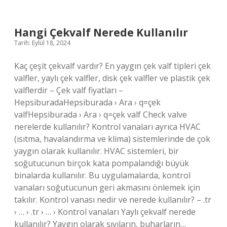
Hangi Çekvalf Nerede Kullanılır
Tarih: Eylül 18, 2024
Kaç çeşit çekvalf vardır? En yaygın çek valf tipleri çek
valfler, yaylı çek valfler, disk çek valfler ve plastik çek
valflerdir – Çek valf fiyatları –
HepsiburadaHepsiburada › Ara › q=çek
valfHepsiburada › Ara › q=çek valf Check valve
nerelerde kullanılır? Kontrol vanaları ayrıca HVAC
(ısıtma, havalandırma ve klima) sistemlerinde de çok
yaygın olarak kullanılır. HVAC sistemleri, bir
soğutucunun birçok kata pompalandığı büyük
binalarda kullanılır. Bu uygulamalarda, kontrol
vanaları soğutucunun geri akmasını önlemek için
takılır. Kontrol vanası nedir ve nerede kullanılır? – .tr
› … › .tr › … › Kontrol vanaları Yaylı çekvalf nerede
kullanılır? Yaygın olarak sıvıların, buharların…