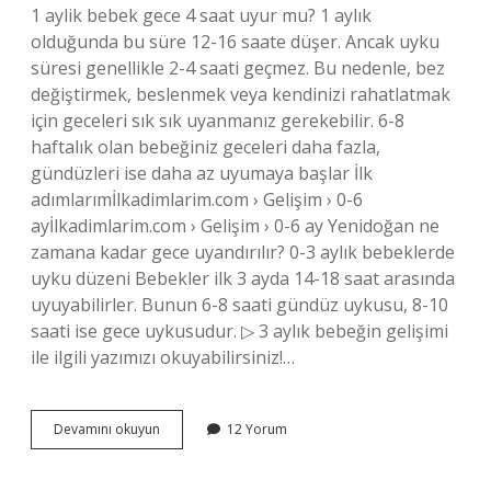
1 aylik bebek gece 4 saat uyur mu? 1 aylık
olduğunda bu süre 12-16 saate düşer. Ancak uyku
süresi genellikle 2-4 saati geçmez. Bu nedenle, bez
değiştirmek, beslenmek veya kendinizi rahatlatmak
için geceleri sık sık uyanmanız gerekebilir. 6-8
haftalık olan bebeğiniz geceleri daha fazla,
gündüzleri ise daha az uyumaya başlar İlk
adımlarımİlkadimlarim.com › Gelişim › 0-6
ayİlkadimlarim.com › Gelişim › 0-6 ay Yenidoğan ne
zamana kadar gece uyandırılır? 0-3 aylık bebeklerde
uyku düzeni Bebekler ilk 3 ayda 14-18 saat arasında
uyuyabilirler. Bunun 6-8 saati gündüz uykusu, 8-10
saati ise gece uykusudur. ▷ 3 aylık bebeğin gelişimi
ile ilgili yazımızı okuyabilirsiniz!…
Yenidoğan
Devamını okuyun
12 Yorum
Bebek
Gece
5