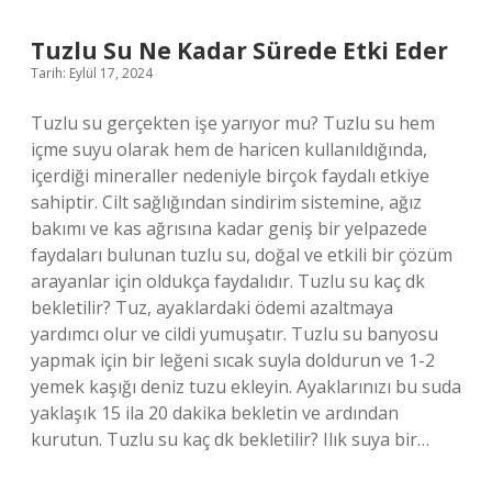
Saat
Uyur
Tuzlu Su Ne Kadar Sürede Etki Eder
Mu
Tarih: Eylül 17, 2024
Tuzlu su gerçekten işe yarıyor mu? Tuzlu su hem
içme suyu olarak hem de haricen kullanıldığında,
içerdiği mineraller nedeniyle birçok faydalı etkiye
sahiptir. Cilt sağlığından sindirim sistemine, ağız
bakımı ve kas ağrısına kadar geniş bir yelpazede
faydaları bulunan tuzlu su, doğal ve etkili bir çözüm
arayanlar için oldukça faydalıdır. Tuzlu su kaç dk
bekletilir? Tuz, ayaklardaki ödemi azaltmaya
yardımcı olur ve cildi yumuşatır. Tuzlu su banyosu
yapmak için bir leğeni sıcak suyla doldurun ve 1-2
yemek kaşığı deniz tuzu ekleyin. Ayaklarınızı bu suda
yaklaşık 15 ila 20 dakika bekletin ve ardından
kurutun. Tuzlu su kaç dk bekletilir? Ilık suya bir…