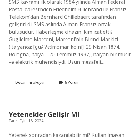
SMS kavramı ilk olarak 1984 yılında Alman Federal
Posta İdaresi’nden Friedhelm Hillebrand ile Fransız
Telekom’dan Bernhard Ghillebaert tarafından
geliştirildi. SMS aslında Alman-Fransız ortak
buluşudur. Haberleşme cihazını kim icat etti?
Guglielmo Marconi, Marconi’nin Birinci Markizi
(İtalyanca: [ɡuʎˈʎɛːlmomarˈkoːni]; 25 Nisan 1874,
Bologna, İtalya – 20 Temmuz 1937), İtalyan bir mucit
ve elektrik mühendisiydi. Uzun mesafeli…
Ilk
Devamını okuyun
6 Yorum
Mesajlaşma
Aletini
Kim
Icat
Etti
Yetenekler Gelişir Mi
Tarih: Eylül 18, 2024
Yetenek sonradan kazanılabilir mi? Kullanılmayan