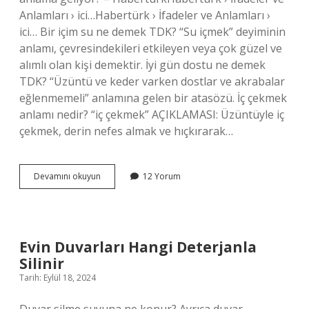
Anlamları › ici…Habertürk › İfadeler ve Anlamları ›
ici… Bir içim su ne demek TDK? “Su içmek” deyiminin
anlamı, çevresindekileri etkileyen veya çok güzel ve
alımlı olan kişi demektir. İyi gün dostu ne demek
TDK? “Üzüntü ve keder varken dostlar ve akrabalar
eğlenmemeli” anlamına gelen bir atasözü. İç çekmek
anlamı nedir? “iç çekmek” AÇIKLAMASI: Üzüntüyle iç
çekmek, derin nefes almak ve hıçkırarak…
İÇ
Devamını okuyun
12 Yorum
Çekmek
Ne
Demek
Tdk
Evin Duvarları Hangi Deterjanla
Silinir
Tarih: Eylül 18, 2024